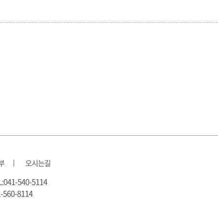
부
오시는길
41-540-5114
560-8114