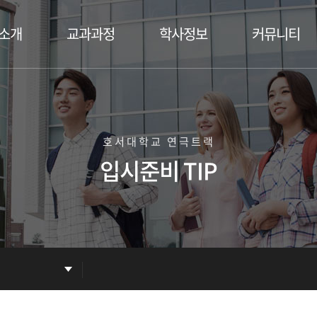
소개
교과과정
학사정보
커뮤니티
 소개
교육목표 및 진로
장학안내
공지사항
수진
전공역량
졸업안내
언론보도
대표교과목
학사일정
자료실
호서대학교 연극트랙
교육과정
갤러리
입시준비 TIP
학생회
동아리
Q&A
홍보동영상
취업정보
졸업생 한마디
자랑스러운 졸업생