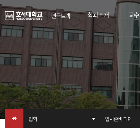
학과소개
교수
연극트랙
인사말
교수진
학과소개
교
인재상
진로/자격증
학과 수상내역
능력있는 공연 예술인을 육성하는
호서대학교 연극트랙
학과사무실
공연연보
시설소개
입학
학과 및 비교과 활동
입시준비 TIP
Q&A