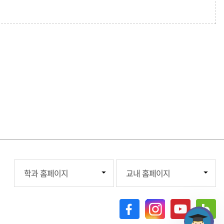
기독교학과
포털시스템
학과 홈페이지
교내 홈페이지
한국언어문화학과
학사시스템
영어영문학과
교직원그룹웨어
중국학과
행정정보시스템
법경찰행정학과
교목실
사회복지학부
Caritas상담센터