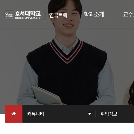
학과소개
교수
연극트랙
인사말
교수진
학과소개
교
인재상
진로/자격증
학과 수상내역
능력있는 공연 예술인을 육성하는
호서대학교 연극트랙
학과사무실
공연연보
시설소개
커뮤니티
학과 및 비교과 활동
취업정보
공지사항