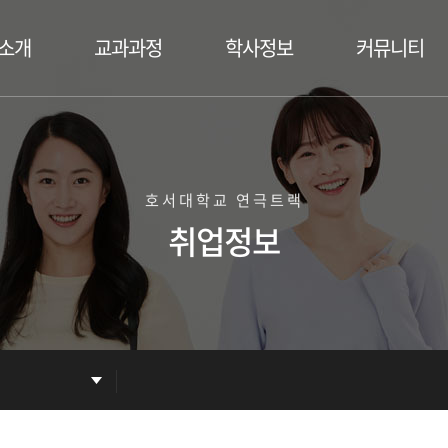
소개
교과과정
학사정보
커뮤니티
 소개
교육목표 및 진로
장학안내
공지사항
수진
전공역량
졸업안내
언론보도
대표교과목
학사일정
자료실
호서대학교 연극트랙
교육과정
갤러리
취업정보
학생회
동아리
Q&A
홍보동영상
취업정보
졸업생 한마디
자랑스러운 졸업생