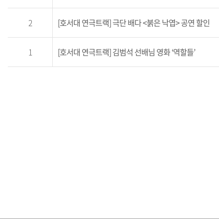
졸업생 한마디
2
[호서대 연극트랙] 극단 배다 <붉은 낙엽> 공연 할인
자랑스러운 졸업생
1
[호서대 연극트랙] 김범석 선배님 영화 ‘역할들’
졸업생 출연작