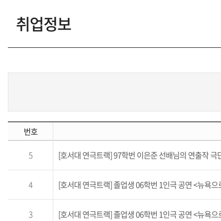
취업정보
언론보도
자료실
갤러리
학생회
번호
동아리
5
[호서대 연극트랙] 97학번 이은준 선배님의 연출작 극
Q&A
4
[호서대 연극트랙] 졸업생 06학번 1인극 공연 <뉴욕으
홍보동영상
3
[호서대 연극트랙] 졸업생 06학번 1인극 공연 <뉴욕으로